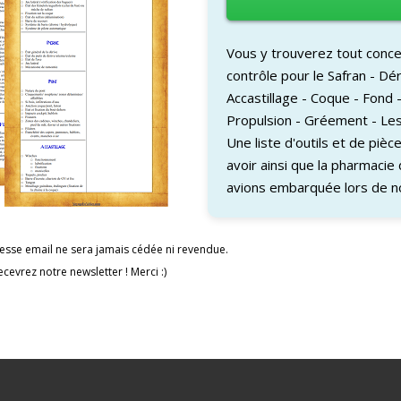
a jamais cédée ni revendue.
etter ! Merci :)
​Vous y trouverez tout conce
contrôle pour le Safran - Dér
Accastillage - Coque - Fond -
Propulsion - Gréement - Les f
Une liste d'outils et de piè
avoir ainsi que la pharmacie
avions embarquée lors de no
dresse email ne sera jamais cédée ni revendue.
 vivre en voilier… Vous
Partir en voilier : Nous c’est pour
ecevrez ​notre newslette​r ! Merci :)
 le faire ?
bientôt, et vous, prêts pour le
"L'organisation"
grand saut ?
Dans "L'organisation"