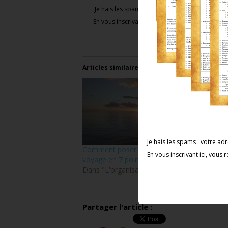
Je hais les spams : votre adresse email ne ser
En vous inscrivant ici, vous recevrez ​notre newsl
Articles similaires
Je hais les spams : votre a
Comment poser les bases de votre
Partir
En vous inscrivant ici, vous r
voyage en 7 points
pouvez
Dans "L'organisation"
Dans 
Partager l'article :