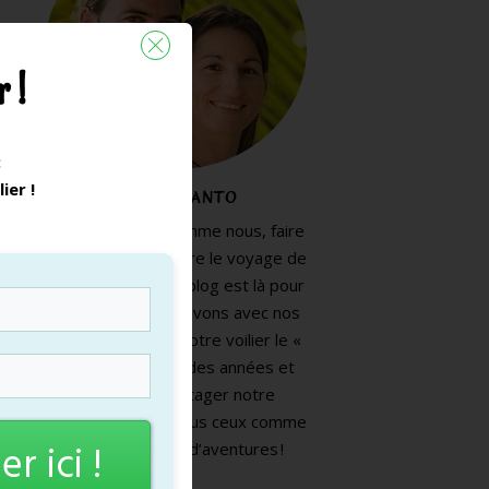
 !
:
lier
!
MARY ET ANTO
Vous souhaitez comme nous, faire
le grand saut et vivre le voyage de
vos rêves ? Notre blog est là pour
vous aider. Nous vivons avec nos
deux enfants sur notre voilier le «
Phoenix » depuis des années et
souhaitons partager notre
expérience avec tous ceux comme
r ici !
nous qui rêvent d’aventures !