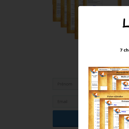
L
7 ch