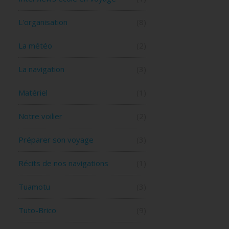
L'organisation
(8)
La météo
(2)
La navigation
(3)
Matériel
(1)
Notre voilier
(2)
Préparer son voyage
(3)
Récits de nos navigations
(1)
Tuamotu
(3)
Tuto-Brico
(9)