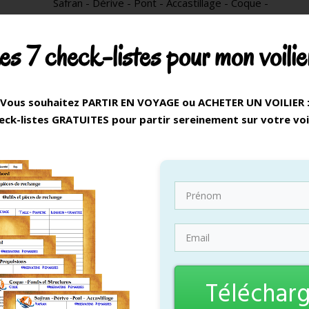
Safran - Dérive - Pont - Accastillage - Coque -
Fond - Structures - Propulsion - Gréement - Les
fiches officielles.
es 7 check-listes pour mon voilier
​Ainsi qu'une liste d'outils, de pièces de rechange à
avoir, ​et la pharmacie de bord que nous avions
embarquée lors de notre voyage d'un an.
Vous souhaitez ​PARTIR EN VOYAGE ou ​ACHETER UN VOILIER 
eck-listes GRATUITES pour partir sereinement sur votre voi
Tout pour partir l'esprit tranquille !
​Télécharge
Télécharger ici !