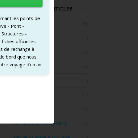
TOUS NOS ARTICLES :
rnant les points de
A la Une
(5)
ive - Pont -
 Structures -
Australes
(1)
iches officielles -
ces de rechange à
Ecole à bord
(4)
 de bord que nous
tre voyage d'un an.
Enfants à bord
(6)
Escales
(1)
Galerie photos
(1)
Iles de la société
(6)
Interviews de navigateurs
(5)
Interviews école en voyage
(1)