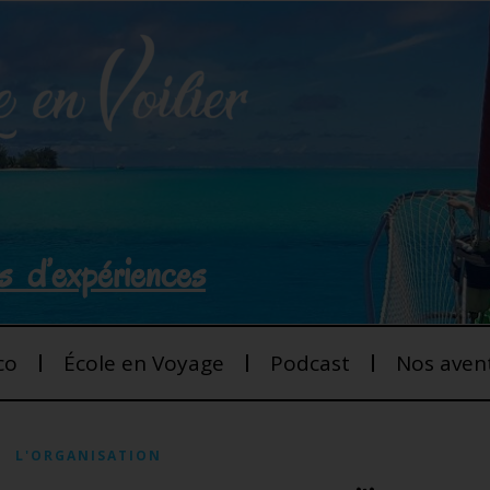
s d’expériences
co
École en Voyage
Podcast
Nos aven
L'ORGANISATION