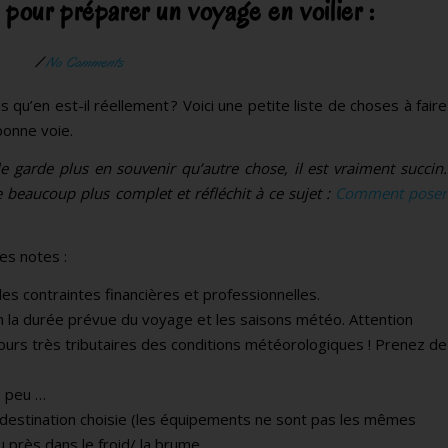
 pour préparer un voyage en voilier :
/
No Comments
s qu’en est-il réellement ? Voici une petite liste de choses à faire
bonne voie.
 le garde plus en souvenir qu’autre chose, il est vraiment succin.
e beaucoup plus complet et réfléchit à ce sujet :
Comment poser
es notes :
es contraintes financières et professionnelles.
on la durée prévue du voyage et les saisons météo. Attention
ours très tributaires des conditions météorologiques ! Prenez de
n peu …
 destination choisie (les équipements ne sont pas les mêmes
 près dans le froid/ la brume …