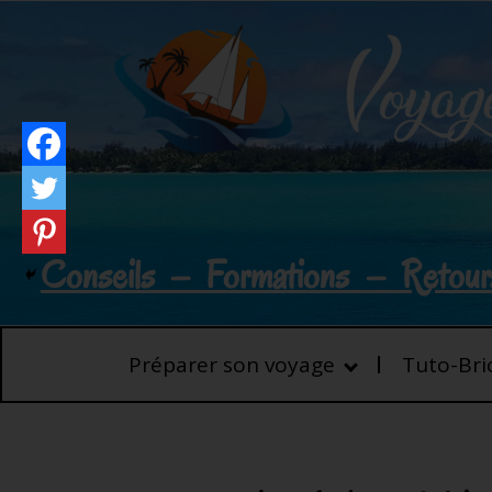
Conseils – Formations – Retour
Préparer son voyage
Tuto-Bri